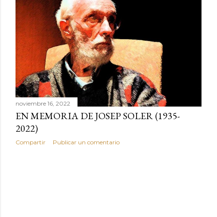
r
a
d
a
s
noviembre 16, 2022
EN MEMORIA DE JOSEP SOLER (1935-
2022)
Compartir
Publicar un comentario