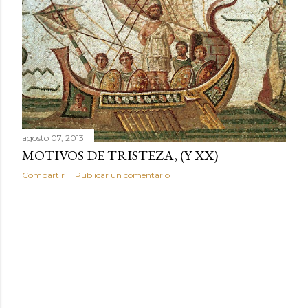
r
a
d
a
s
agosto 07, 2013
MOTIVOS DE TRISTEZA, (Y XX)
Compartir
Publicar un comentario