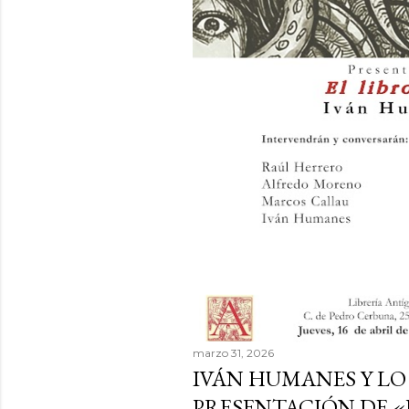
a
d
a
s
marzo 31, 2026
IVÁN HUMANES Y LO
PRESENTACIÓN DE «