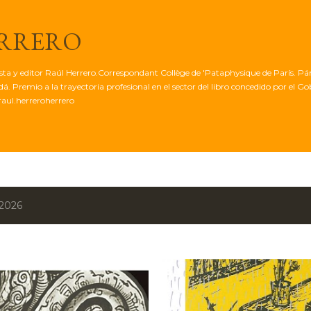
Ir al contenido principal
ERRERO
tista y editor Raúl Herrero.Correspondant Collège de 'Pataphysique de París. Pá
. Premio a la trayectoria profesional en el sector del libro concedido por el G
aul.herreroherrero
 2026