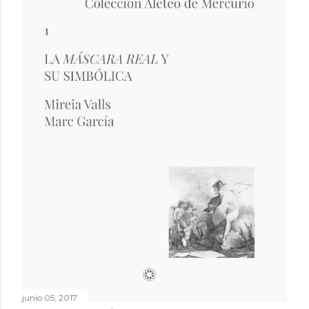
r
a
d
a
s
junio 05, 2017