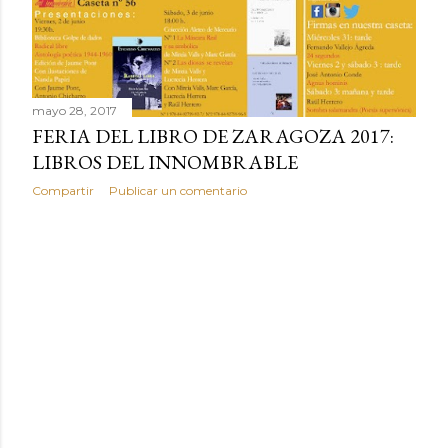
r
a
d
mayo 28, 2017
a
FERIA DEL LIBRO DE ZARAGOZA 2017:
s
LIBROS DEL INNOMBRABLE
Compartir
Publicar un comentario