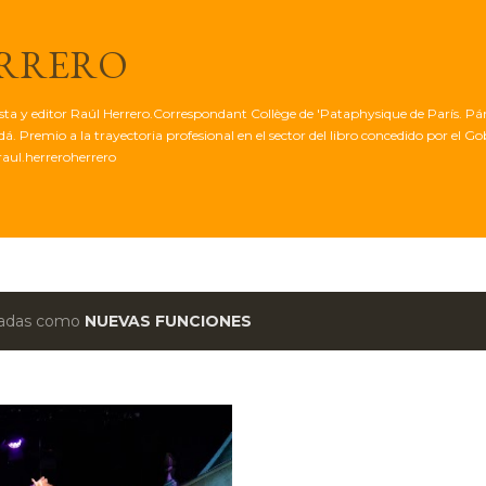
Ir al contenido principal
ERRERO
tista y editor Raúl Herrero.Correspondant Collège de 'Pataphysique de París. Pá
. Premio a la trayectoria profesional en el sector del libro concedido por el G
aul.herreroherrero
etadas como
NUEVAS FUNCIONES