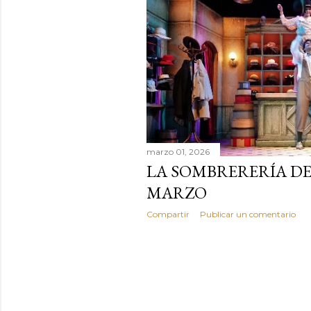
a
d
a
s
marzo 01, 2026
LA SOMBRERERÍA DE
MARZO
Compartir
Publicar un comentario