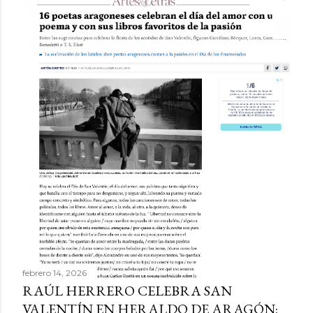
r
a
d
a
s
febrero 14, 2026
RAÚL HERRERO CELEBRA SAN
VALENTÍN EN HERALDO DE ARAGÓN: