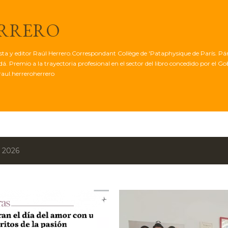
Ir al contenido principal
ERRERO
tista y editor Raúl Herrero.Correspondant Collège de 'Pataphysique de París. Pá
. Premio a la trayectoria profesional en el sector del libro concedido por el G
aul.herreroherrero
, 2026