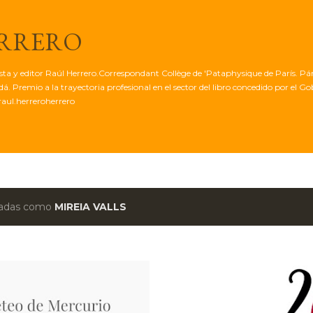
Ir al contenido principal
ERRERO
tista y editor Raúl Herrero.Correspondant Collège de 'Pataphysique de París. Pá
. Premio a la trayectoria profesional en el sector del libro concedido por el G
aul.herreroherrero
etadas como
MIREIA VALLS