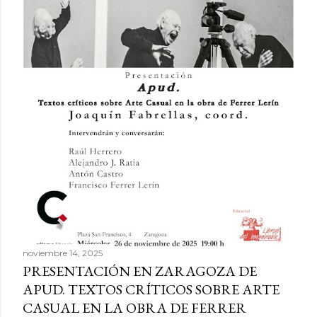
r
a
d
a
s
noviembre 14, 2025
PRESENTACIÓN EN ZARAGOZA DE
APUD. TEXTOS CRÍTICOS SOBRE ARTE
CASUAL EN LA OBRA DE FERRER