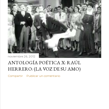
r
a
d
a
s
noviembre 26, 2012
ANTOLOGÍA POÉTICA X: RAÚL
HERRERO: (LA VOZ DE SU AMO)
Compartir
Publicar un comentario