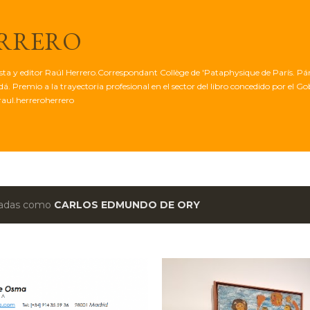
Ir al contenido principal
ERRERO
tista y editor Raúl Herrero.Correspondant Collège de 'Pataphysique de París. Pá
. Premio a la trayectoria profesional en el sector del libro concedido por el G
aul.herreroherrero
etadas como
CARLOS EDMUNDO DE ORY