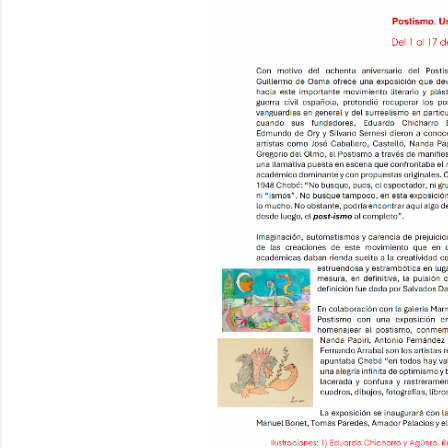
a
d
a
s