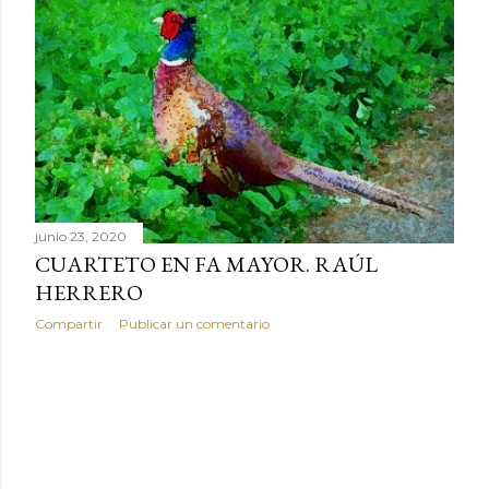
r
a
d
a
s
junio 23, 2020
CUARTETO EN FA MAYOR. RAÚL
HERRERO
Compartir
Publicar un comentario