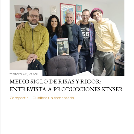
r
a
d
a
s
febrero 05, 2026
MEDIO SIGLO DE RISAS Y RIGOR:
ENTREVISTA A PRODUCCIONES KINSER
Compartir
Publicar un comentario