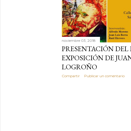
a
d
a
s
noviembre 03, 2018
PRESENTACIÓN DEL 
EXPOSICIÓN DE JUA
LOGROÑO
Compartir
Publicar un comentario