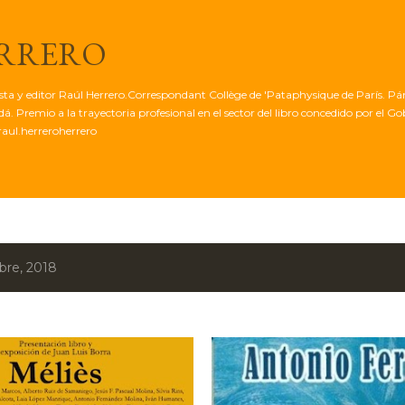
Ir al contenido principal
ERRERO
tista y editor Raúl Herrero.Correspondant Collège de 'Pataphysique de París. Pá
. Premio a la trayectoria profesional en el sector del libro concedido por el G
aul.herreroherrero
bre, 2018