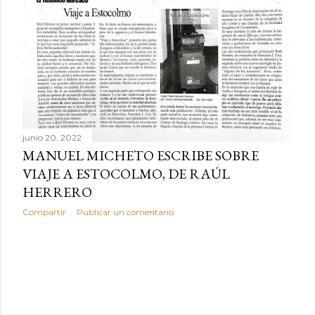
r
a
d
a
s
junio 20, 2022
MANUEL MICHETO ESCRIBE SOBRE
VIAJE A ESTOCOLMO, DE RAÚL
HERRERO
Compartir
Publicar un comentario