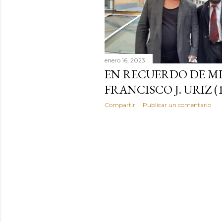
a
d
a
enero 16, 2023
s
EN RECUERDO DE M
FRANCISCO J. URIZ (1
Compartir
Publicar un comentario