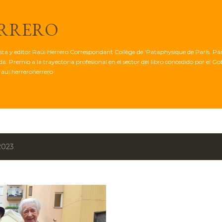
Ir al contenido principal
ERRERO
tista y editor Raúl Herrero.Correspondant Collège de 'Pataphysique de París. Pá
. Premio a la trayectoria profesional en el sector del libro concedido por el G
aul.herreroherrero
2023