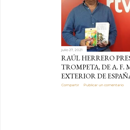
a
d
a
s
julio 27, 2021
RAÚL HERRERO PRE
TROMPETA, DE A. F.
EXTERIOR DE ESPAÑ
Compartir
Publicar un comentario