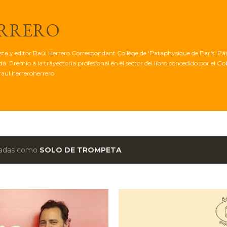
Ir al contenido principal
ERRERO
tista y editor Raúl Herrero.Correspondant Collège de 'Pataphysique de París. Pá
. Premio a la trayectoria profesional en el sector del libro concedido por el G
aul.herreroherrero
etadas como
SOLO DE TROMPETA