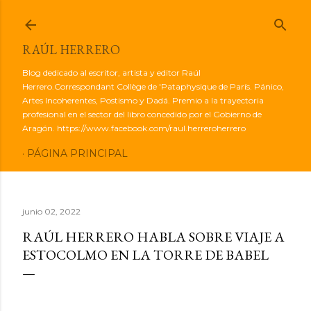
Ir al contenido principal
RAÚL HERRERO
Blog dedicado al escritor, artista y editor Raúl
Herrero.Correspondant Collège de 'Pataphysique de París. Pánico,
Artes Incoherentes, Postismo y Dadá. Premio a la trayectoria
profesional en el sector del libro concedido por el Gobierno de
Aragón. https://www.facebook.com/raul.herreroherrero
PÁGINA PRINCIPAL
junio 02, 2022
RAÚL HERRERO HABLA SOBRE VIAJE A
ESTOCOLMO EN LA TORRE DE BABEL