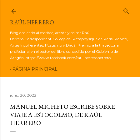
Ir al contenido principal
RAÚL HERRERO
Blog dedicado al escritor, artista y editor Raúl
Herrero.Correspondant Collège de 'Pataphysique de París. Pánico,
Artes Incoherentes, Postismo y Dadá. Premio a la trayectoria
profesional en el sector del libro concedido por el Gobierno de
Aragón. https://www.facebook.com/raul.herreroherrero
PÁGINA PRINCIPAL
junio 20, 2022
MANUEL MICHETO ESCRIBE SOBRE
VIAJE A ESTOCOLMO, DE RAÚL
HERRERO