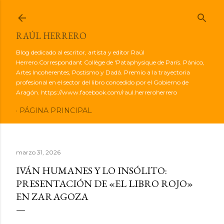
Ir al contenido principal
RAÚL HERRERO
Blog dedicado al escritor, artista y editor Raúl
Herrero.Correspondant Collège de 'Pataphysique de París. Pánico,
Artes Incoherentes, Postismo y Dadá. Premio a la trayectoria
profesional en el sector del libro concedido por el Gobierno de
Aragón. https://www.facebook.com/raul.herreroherrero
PÁGINA PRINCIPAL
marzo 31, 2026
IVÁN HUMANES Y LO INSÓLITO:
PRESENTACIÓN DE «EL LIBRO ROJO»
EN ZARAGOZA