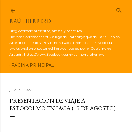
Ir al contenido principal
RAÚL HERRERO
Blog dedicado al escritor, artista y editor Raúl
Herrero.Correspondant Collège de 'Pataphysique de París. Pánico,
Artes Incoherentes, Postismo y Dadá. Premio a la trayectoria
profesional en el sector del libro concedido por el Gobierno de
Aragón. https://www.facebook.com/raul.herreroherrero
PÁGINA PRINCIPAL
julio 29, 2022
PRESENTACIÓN DE VIAJE A
ESTOCOLMO EN JACA (19 DE AGOSTO)