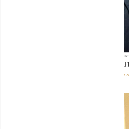
di
F
Co