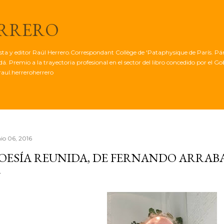
Ir al contenido principal
ERRERO
tista y editor Raúl Herrero.Correspondant Collège de 'Pataphysique de París. Pá
. Premio a la trayectoria profesional en el sector del libro concedido por el G
aul.herreroherrero
nio 06, 2016
OESÍA REUNIDA, DE FERNANDO ARRAB