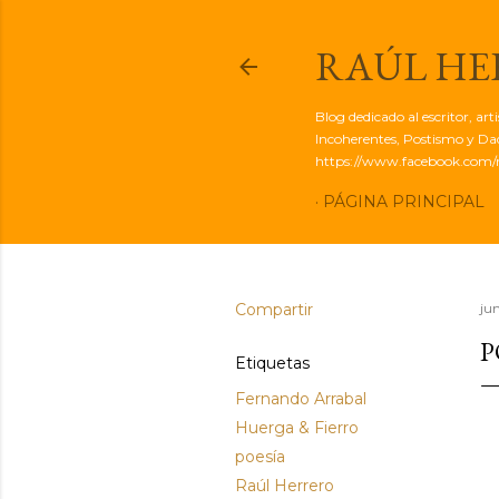
RAÚL H
Blog dedicado al escritor, ar
Incoherentes, Postismo y Dadá
https://www.facebook.com/r
PÁGINA PRINCIPAL
Compartir
ju
P
Etiquetas
Fernando Arrabal
Huerga & Fierro
poesía
Raúl Herrero