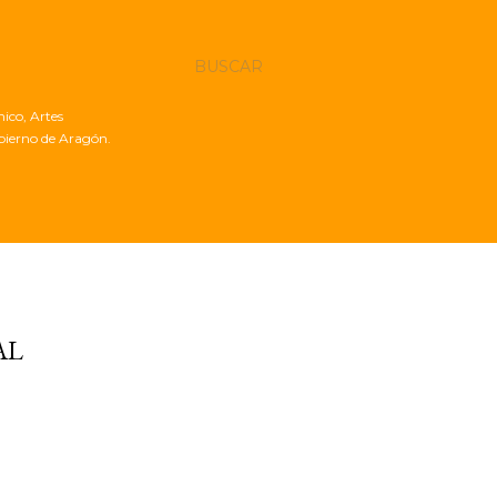
BUSCAR
nico, Artes
obierno de Aragón.
AL