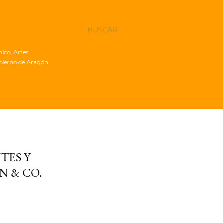
BUSCAR
nico, Artes
obierno de Aragón.
TES Y
N & CO.