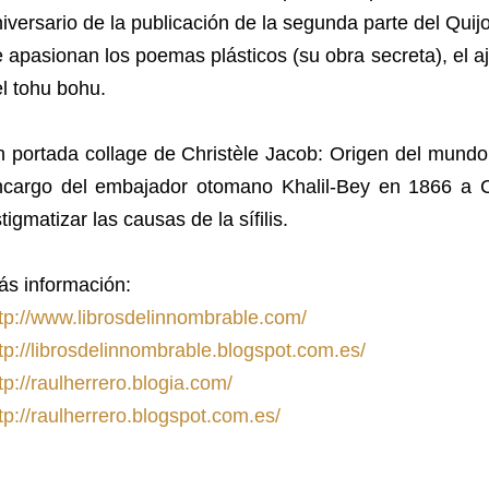
iversario de la publicación de la segunda parte del Qui
 apasionan los poemas plásticos (su obra secreta), el a
l tohu bohu.
 portada collage de Christèle Jacob: Origen del mundo
ncargo del embajador otomano Khalil-Bey en 1866 a 
tigmatizar las causas de la sífilis.
ás información:
tp://www.librosdelinnombrable.com/
tp://librosdelinnombrable.blogspot.com.es/
tp://raulherrero.blogia.com/
tp://raulherrero.blogspot.com.es/