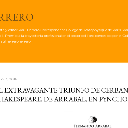
Ir al contenido principal
ERRERO
tista y editor Raúl Herrero.Correspondant Collège de 'Pataphysique de París. Pá
. Premio a la trayectoria profesional en el sector del libro concedido por el G
aul.herreroherrero
io 13, 2016
L EXTRAVAGANTE TRIUNFO DE CERBAN
HAKESPEARE, DE ARRABAL, EN PYNCHO