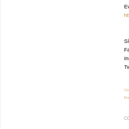
E
h
S
F
I
Tw
Co
Et
C