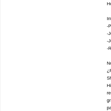
H
In
-
-
-J
-R
N
¿
S
Hi
re
gr
pa