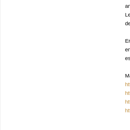
an
Le
de
En
e
es
M
ht
ht
ht
ht