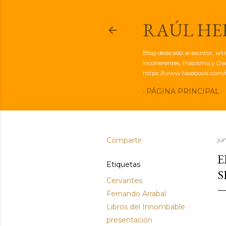
RAÚL H
Blog dedicado al escritor, ar
Incoherentes, Postismo y Dadá
https://www.facebook.com/r
PÁGINA PRINCIPAL
Compartir
jun
E
Etiquetas
S
Cervantes
Fernando Arrabal
Libros del Innombable
presentación