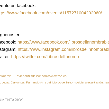
vento en facebook:
ttps://www.facebook.com/events/1157271004292960/
íguenos en:
acebook:
https://www.facebook.com/librosdelinnombrabl
nstagram:
https://www.instagram.com/librosdelinnombrabl
itter:
https://twitter.com/LibrosdelInnomb
mpartir
Enviar entrada por correo electrónico
iquetas:
Cervantes
Fernando Arrabal
Libros del Innombable
presentación
tea
OMENTARIOS