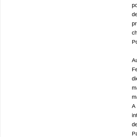
po
de
pr
ch
P
A
Fe
d
m
ma
A
in
de
Pa