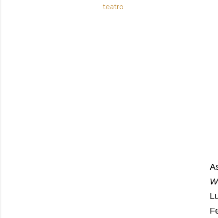
teatro
A
W
Lu
F