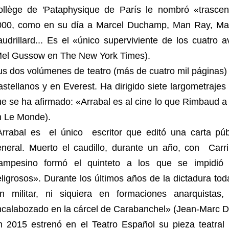
ollège de 'Pataphysique de París le nombró «trasce
000, como en su día a Marcel Duchamp, Man Ray, Max
udrillard... Es el «único superviviente de los cuatro
Mel Gussow en The New York Times).
s dos volúmenes de teatro (más de cuatro mil páginas)
stellanos y en Everest. Ha dirigido siete largometrajes 
e se ha afirmado: «Arrabal es al cine lo que Rimbaud a
n Le Monde).
Arrabal es el único escritor que editó una carta púb
neral. Muerto el caudillo, durante un año, con Carril
ampesino formó el quinteto a los que se impidió 
ligrosos». Durante los últimos años de la dictadura tod
in militar, ni siquiera en formaciones anarquista
calabozado en la cárcel de Carabanchel» (Jean-Marc D
n 2015 estrenó en el Teatro Español su pieza teatral