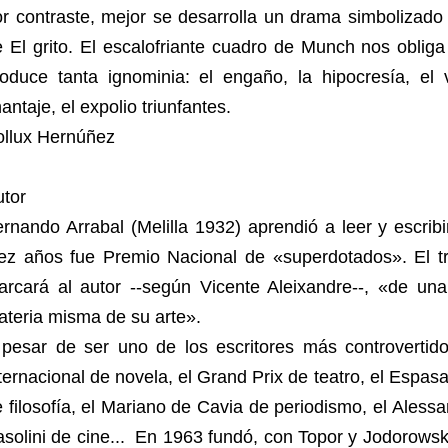
r contraste, mejor se desarrolla un drama simbolizado
 El grito. El escalofriante cuadro de Munch nos obliga 
oduce tanta ignominia: el engaño, la hipocresía, el v
antaje, el expolio triunfantes.
ollux Hernúñez
utor
rnando Arrabal (Melilla 1932) aprendió a leer y escrib
iez años fue Premio Nacional de «superdotados». El t
arcará al autor --según Vicente Aleixandre--, «de un
teria misma de su arte».
 pesar de ser uno de los escritores más controvertid
ternacional de novela, el Grand Prix de teatro, el Espas
 filosofía, el Mariano de Cavia de periodismo, el Aless
solini de cine... En 1963 fundó, con Topor y Jodorowsk