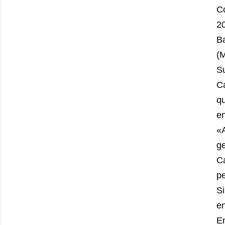
C
2
Ba
(
Su
Ca
qu
e
«
ge
C
pe
S
en
E