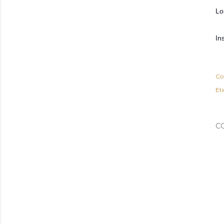
Lo
In
Co
Et
C