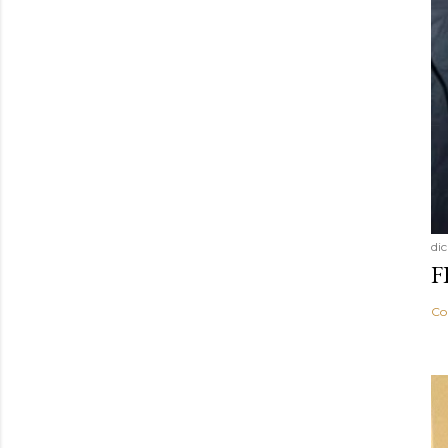
di
F
Co