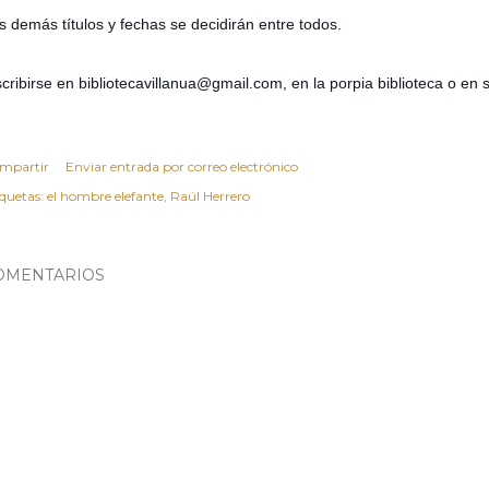
s demás títulos y fechas se decidirán entre todos.
scribirse en bibliotecavillanua@gmail.c
om, en la porpia biblioteca o e
mpartir
Enviar entrada por correo electrónico
iquetas:
el hombre elefante
Raúl Herrero
OMENTARIOS