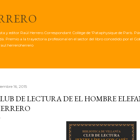
Ir al contenido principal
ERRERO
tista y editor Raúl Herrero.Correspondant Collège de 'Pataphysique de París. Pá
. Premio a la trayectoria profesional en el sector del libro concedido por el G
aul.herreroherrero
ciembre 16, 2015
LUB DE LECTURA DE EL HOMBRE ELEFA
ERRERO