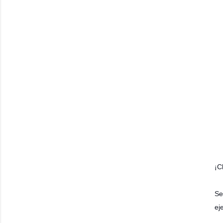
¡C
Se
ej