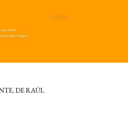
BUSCAR
nico, Artes
obierno de Aragón.
NTE, DE RAÚL