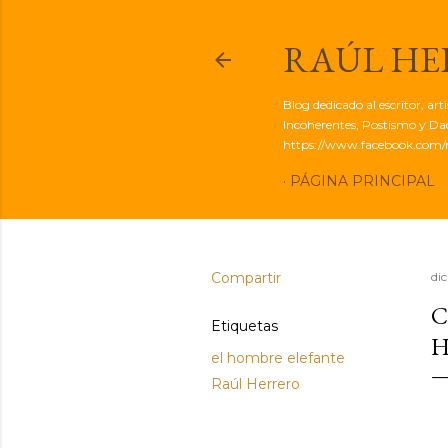
RAÚL H
Blog dedicado al escritor, ar
Incoherentes, Postismo y Dadá
https://www.facebook.com/r
PÁGINA PRINCIPAL
Compartir
di
C
Etiquetas
H
el hombre elefante
Raúl Herrero