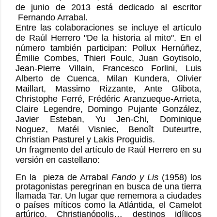
de junio de 2013 está dedicado al escritor
Fernando Arrabal.
Entre las colaboraciones se incluye el artículo
de Raúl Herrero "De la historia al mito". En el
número también participan: Pollux Hernúñez,
Émilie Combes, Thieri Foulc, Juan Goytisolo,
Jean-Pierre Villain, Francesco Forlini, Luis
Alberto de Cuenca, Milan Kundera, Olivier
Maillart, Massimo Rizzante, Ante Glibota,
Christophe Ferré, Frédéric Aranzueque-Arrieta,
Claire Legendre, Domingo Pujante González,
Javier Esteban, Yu Jen-Chi, Dominique
Noguez, Matéi Visniec, Benoît Duteurtre,
Christian Pasturel y Lakis Proguidis.
Un fragmento del artículo de Raúl Herrero en su
versión en castellano:
En la pieza de Arrabal
Fando y Lis
(1958) los
protagonistas peregrinan en busca de una tierra
llamada Tar. Un lugar que rememora a ciudades
o países míticos como la Atlántida, el Camelot
artúrico, Christianópolis… destinos idílicos