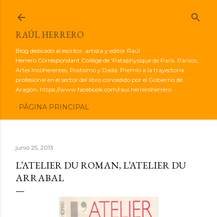
Ir al contenido principal
RAÚL HERRERO
Blog dedicado al escritor, artista y editor Raúl
Herrero.Correspondant Collège de 'Pataphysique de París. Pánico,
Artes Incoherentes, Postismo y Dadá. Premio a la trayectoria
profesional en el sector del libro concedido por el Gobierno de
Aragón. https://www.facebook.com/raul.herreroherrero
PÁGINA PRINCIPAL
junio 25, 2013
L’ATELIER DU ROMAN, L’ATELIER DU
ARRABAL