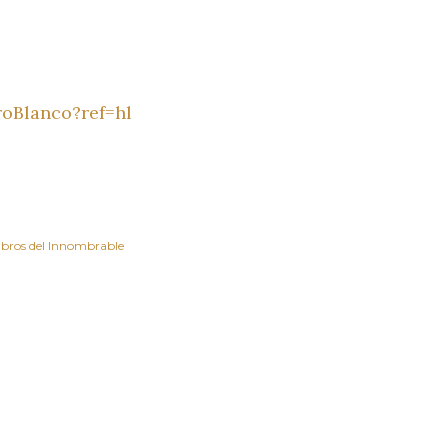
roBlanco?ref=hl
ibros del Innombrable