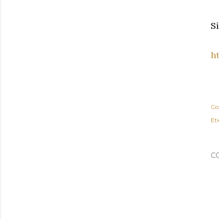
S
h
Co
Et
C