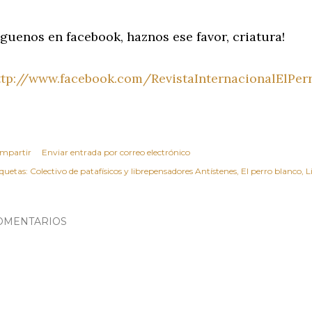
íguenos en facebook, haznos ese favor, criatura!
ttp://www.facebook.com/RevistaInternacionalElPer
mpartir
Enviar entrada por correo electrónico
iquetas:
Colectivo de patafísicos y librepensadores Antístenes
El perro blanco
L
OMENTARIOS