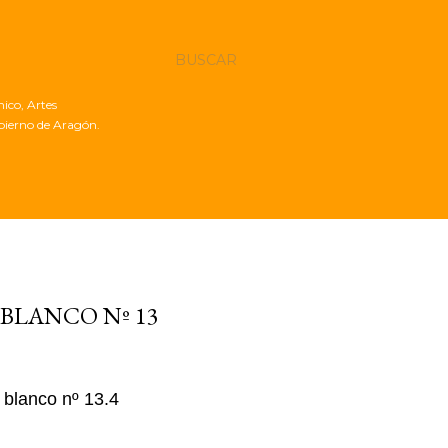
BUSCAR
nico, Artes
obierno de Aragón.
 BLANCO Nº 13
o blanco nº 13.4