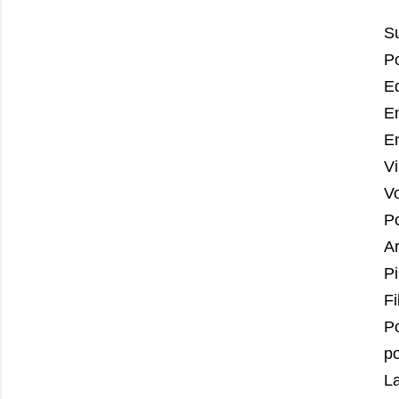
S
Po
Ed
En
En
Vi
Vo
P
Ar
Pi
Fi
Po
p
La