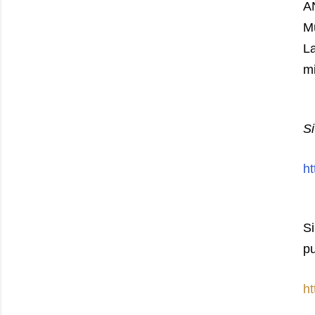
AN
Mú
L
mi
Si
ht
Si
pu
h