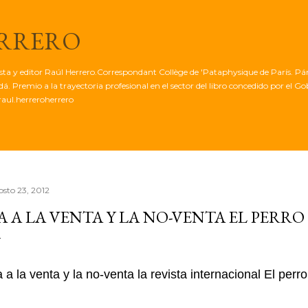
Ir al contenido principal
ERRERO
tista y editor Raúl Herrero.Correspondant Collège de 'Pataphysique de París. Pá
. Premio a la trayectoria profesional en el sector del libro concedido por el G
aul.herreroherrero
osto 23, 2012
A A LA VENTA Y LA NO-VENTA EL PERRO
 a la venta y la no-venta la revista internacional El perr