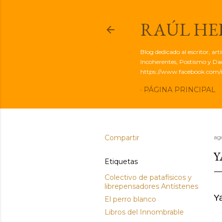
RAÚL H
Blog dedicado al escritor, ar
Incoherentes, Postismo y Dadá
https://www.facebook.com/r
PÁGINA PRINCIPAL
Compartir
ag
Y
Etiquetas
Colectivo de patafísicos y
librepensadores Antístenes
Ya
El perro blanco
Libros del Innombrable