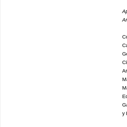
Ap
An
Co
C
G
C
A
M
M
Ec
Ga
y