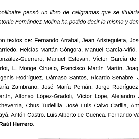
ollinaire pensó un libro de caligramas que se titular
tonio Fernández Molina ha podido decir lo mismo y dem
n textos de: Fernando Arrabal, Jean Aristeguieta, Jos
arriedo, Helcias Martán Góngora, Manuel García-Viñó, 
onzález-Guerrero, Manuel Estevan, Víctor García de
irlot, L. Monge Ciruelo, Francisco Martín Martín, Joa
rgenis Rodríguez, Dámaso Santos, Ricardo Senabre, Je
aría Zambrano, José María Pemán, Jorge Rodríguez 
artín, Alfonso López-Gradolí, Víctor Lope, Alejandro
heverría, Chus Tudelilla, José Luis Calvo Carilla, An
yá, Antón Castro, Luis Alberto de Cuenca, Fernando Va
Raúl Herrero
.