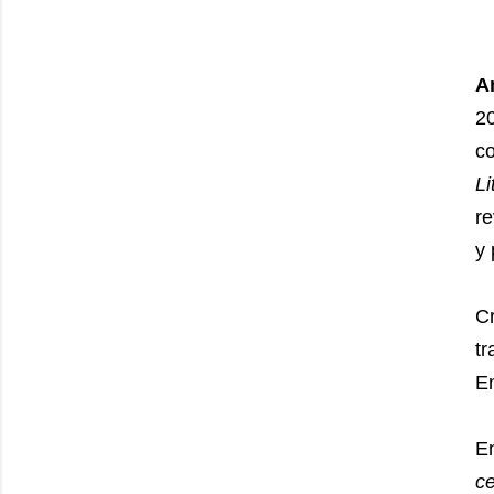
A
20
c
Li
r
y
C
tr
En
E
ce