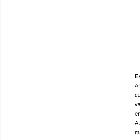
Es
A
co
va
e
Au
m