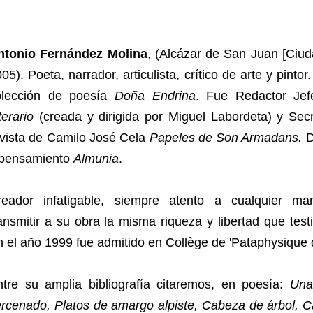
ntonio Fernández Molina
, (Alcázar de San Juan [Ciu
05). Poeta, narrador, articulista, crítico de arte y pinto
olección de poesía
Doña Endrina
. Fue Redactor Jef
terario
(creada y dirigida por Miguel Labordeta) y Sec
evista de Camilo José Cela
Papeles de Son Armadans.
Di
 pensamiento
Almunia
.
reador infatigable, siempre atento a cualquier mani
ansmitir a su obra la misma riqueza y libertad que test
 el año 1999 fue admitido en Collège de 'Pataphysique 
ntre su amplia bibliografía citaremos, en poesía:
Una
rcenado, Platos de amargo alpiste, Cabeza de árbol, C