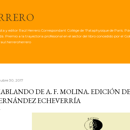
Ir al contenido principal
ERRERO
tista y editor Raúl Herrero.Correspondant Collège de 'Pataphysique de París. Pá
. Premio a la trayectoria profesional en el sector del libro concedido por el G
aul.herreroherrero
tubre 30, 2017
ABLANDO DE A. F. MOLINA. EDICIÓN D
ERNÁNDEZ ECHEVERRÍA