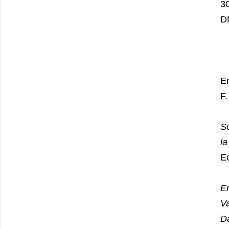
3
D
En
F.
So
l
E
En
Va
Da