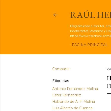
RAÚL H
Blog dedicado al escritor, ar
Incoherentes, Postismo y Dadá
https://www.facebook.com/r
PÁGINA PRINCIPAL
Compartir
oc
H
Etiquetas
F
Antonio Fernández Molina
Ester Fernández
Hablando de A. F. Molina
Luis Alberto de Cuenca