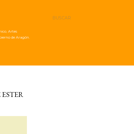
BUSCAR
nico, Artes
obierno de Aragón.
E ESTER