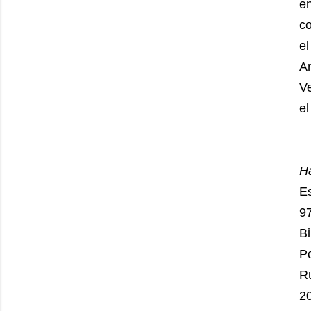
en
co
e
A
V
el
Ha
Es
9
Bi
Po
R
2