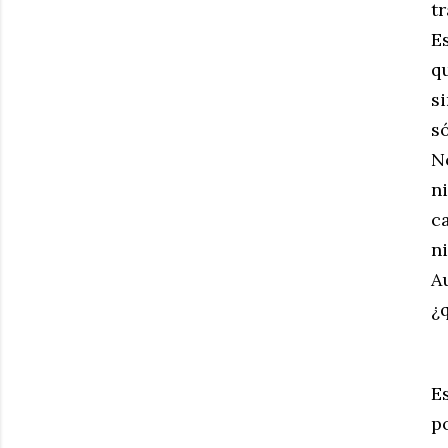
t
E
q
si
só
N
ni
c
n
A
¿
E
p