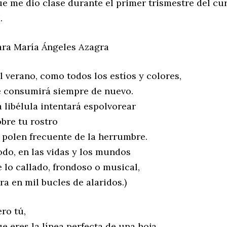
ue me dio clase durante el primer trismestre del cur
.
ara María Ángeles Azagra
El verano, como todos los estíos y colores,
e consumirá siempre de nuevo.
a libélula intentará espolvorear
obre tu rostro
l polen frecuente de la herrumbre.
odo, en las vidas y los mundos
e lo callado, frondoso o musical,
ra en mil bucles de alaridos.)
ro tú,
ue eres la línea perfecta de una hoja