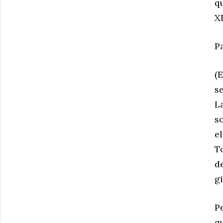
q
XI
P
(
s
L
s
e
T
d
gi
Pe
q