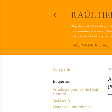
RAÚL H
Blog dedicado al escritor, ar
Incoherentes, Postismo y Dadá
https://www.facebook.com/r
PÁGINA PRINCIPAL
Compartir
fe
A
Etiquetas
P
Antología poética de Raúl
Herrero
Ciclo del 9
Libros del Innombrable