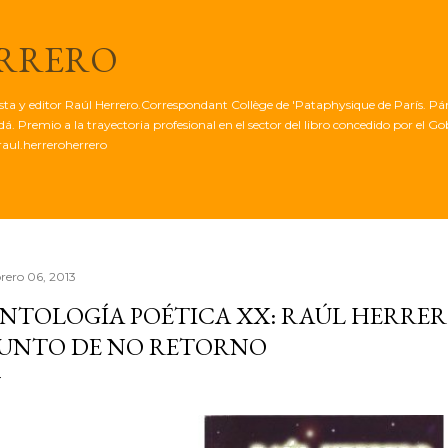
Ir al contenido principal
ERRERO
tista y editor Raúl Herrero.Correspondant Collège de 'Pataphysique de París. Pá
. Premio a la trayectoria profesional en el sector del libro concedido por el G
aul.herreroherrero
brero 06, 2013
NTOLOGÍA POÉTICA XX: RAÚL HERRERO:
UNTO DE NO RETORNO