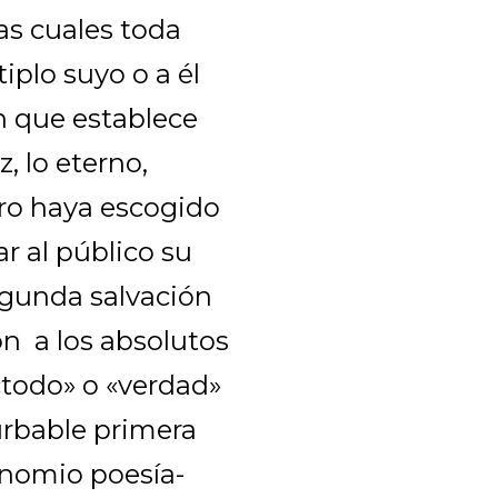
las cuales toda
iplo suyo o a él
ón que establece
, lo eterno,
ro haya escogido
r al público su
segunda salvación
ión a los absolutos
«todo» o «verdad»
urbable primera
inomio poesía-