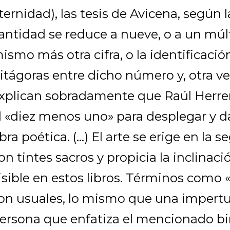
ternidad), las tesis de Avicena, según 
antidad se reduce a nueve, o a un múlt
ismo más otra cifra, o la identificaci
itágoras entre dicho número y, otra vez
xplican sobradamente que Raúl Herre
l «diez menos uno» para desplegar y da
bra poética. (…) El arte se erige en la 
on tintes sacros y propicia la inclinac
isible en estos libros. Términos como 
on usuales, lo mismo que una impert
ersona que enfatiza el mencionado b