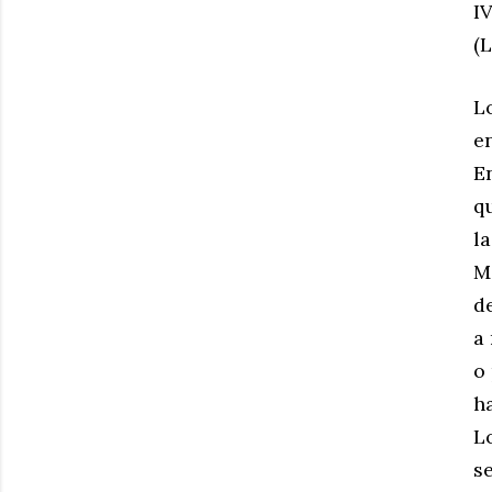
IV
(L
L
en
E
qu
l
M
d
a 
o 
h
L
s