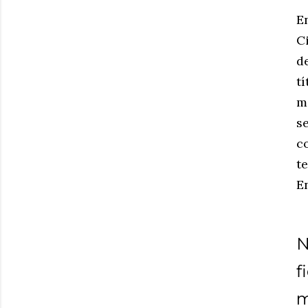
E
Ci
d
t
m
s
c
t
E
N
f
m