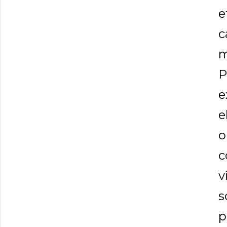
e
c
m
P
e
e
o
c
v
s
p