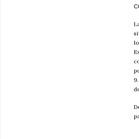
c
L
s
l
E
c
po
9
d
D
p