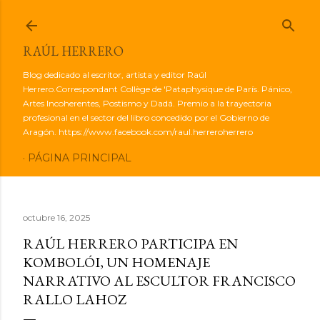
Ir al contenido principal
RAÚL HERRERO
Blog dedicado al escritor, artista y editor Raúl
Herrero.Correspondant Collège de 'Pataphysique de París. Pánico,
Artes Incoherentes, Postismo y Dadá. Premio a la trayectoria
profesional en el sector del libro concedido por el Gobierno de
Aragón. https://www.facebook.com/raul.herreroherrero
PÁGINA PRINCIPAL
octubre 16, 2025
RAÚL HERRERO PARTICIPA EN
KOMBOLÓI, UN HOMENAJE
NARRATIVO AL ESCULTOR FRANCISCO
RALLO LAHOZ