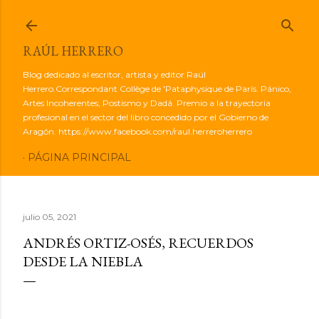
Ir al contenido principal
RAÚL HERRERO
Blog dedicado al escritor, artista y editor Raúl
Herrero.Correspondant Collège de 'Pataphysique de París. Pánico,
Artes Incoherentes, Postismo y Dadá. Premio a la trayectoria
profesional en el sector del libro concedido por el Gobierno de
Aragón. https://www.facebook.com/raul.herreroherrero
PÁGINA PRINCIPAL
julio 05, 2021
ANDRÉS ORTIZ-OSÉS, RECUERDOS
DESDE LA NIEBLA