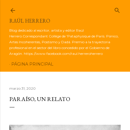
Ir al contenido principal
RAÚL HERRERO
Blog dedicado al escritor, artista y editor Raúl
Herrero.Correspondant Collège de 'Pataphysique de París. Pánico,
Artes Incoherentes, Postismo y Dadá. Premio a la trayectoria
profesional en el sector del libro concedido por el Gobierno de
Aragón. https://www.facebook.com/raul.herreroherrero
PÁGINA PRINCIPAL
marzo 31, 2020
PARAÍSO, UN RELATO